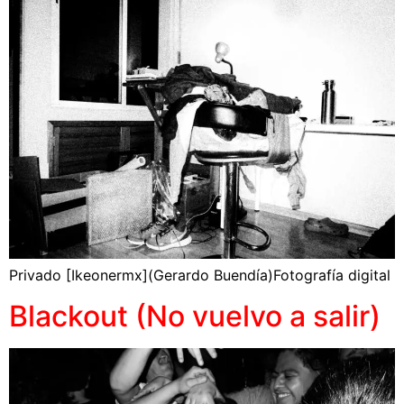
Privado [Ikeonermx](Gerardo Buendía)Fotografía digital
Blackout (No vuelvo a salir)