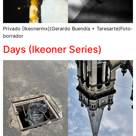
Privado [Ikeonermx](Gerardo Buendía + Teresarte)Foto-
borrador
Days (Ikeoner Series)