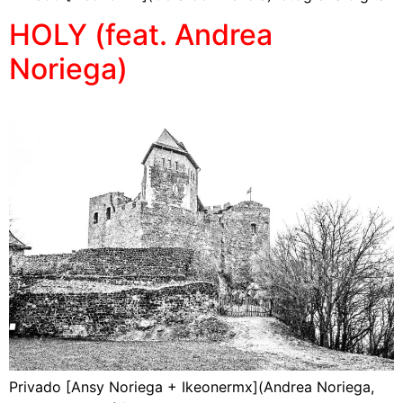
HOLY (feat. Andrea
Noriega)
Privado [Ansy Noriega + Ikeonermx](Andrea Noriega,