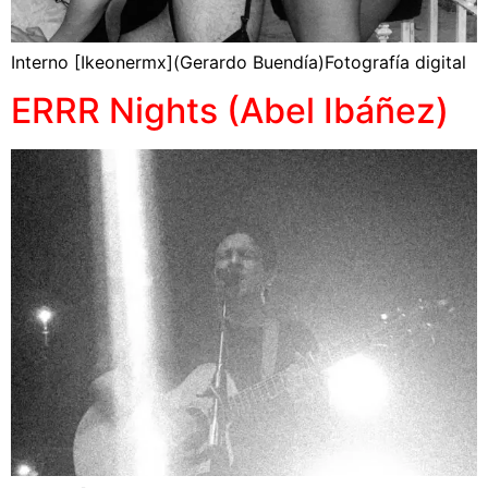
Interno [Ikeonermx](Gerardo Buendía)Fotografía digital
ERRR Nights (Abel Ibáñez)