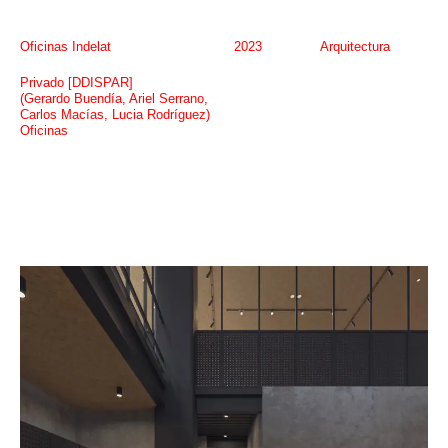
Oficinas Indelat
2023
Arquitectura
Privado [DDISPAR]
(Gerardo Buendía, Ariel Serrano,
Carlos Macías, Lucia Rodríguez)
Oficinas