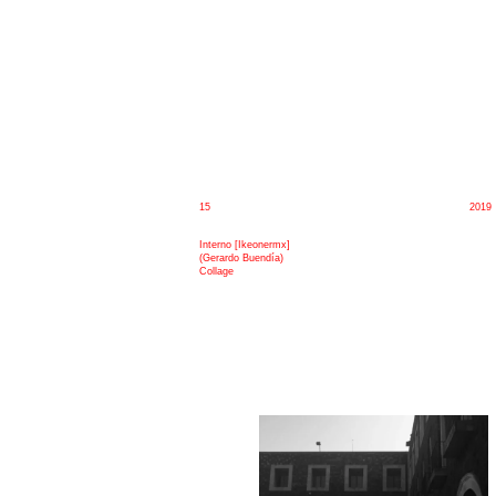
15
2019
Interno [Ikeonermx]
(Gerardo Buendía)
Collage